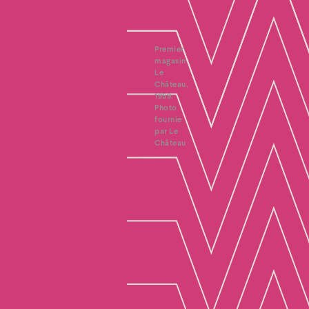
Premier
magasin
Le
Château,
1959.
Photo
fournie
par Le
Château