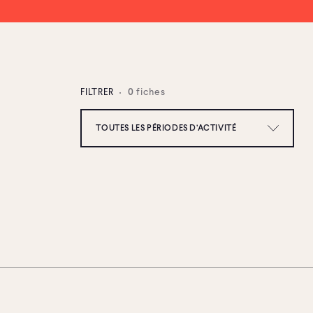
fiches
FILTRER
0
TOUTES LES PÉRIODES D’ACTIVITÉ
TOUTES LES PÉRIODES D’ACTIVITÉ
2010-2019
2000-2009
1990-1999
1980-1989
1970-1979