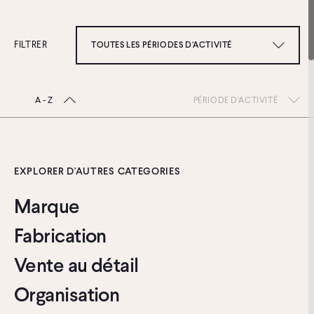
FILTRER
TOUTES LES PÉRIODES D’ACTIVITÉ
TOUTES LES PÉRIODES D’ACTIVITÉ
A - Z
PÉRIODE D’ACTIVITÉ
2010-2019
2000-2009
1990-1999
EXPLORER D'AUTRES CATÉGORIES
1980-1989
Marque
1970-1979
Fabrication
1960-1969
Vente au détail
1950-1959
Organisation